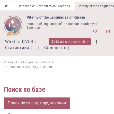
Skip
Database on Revitalization Practices
Vitality of the Language
to
main
Vitality of the Languages of Russia
content
Institute of Linguistics of the Russian Academy of
Sciences
RU
EN
What is DVLR
Database search
Статистика
Contact us
Vitality of the Languages of Russia
Поиск по языку, году, локации
Поиск по базе
Поиск по языку, году, локации