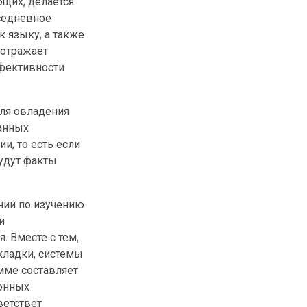
ющих, делается
седневное
к языку, а также
 отражает
ффективности
ля овладения
данных
и, то есть если
будут факты
ний по изучению
и
. Вместе с тем,
кладки, системы
мме составляет
ронных
ветствет