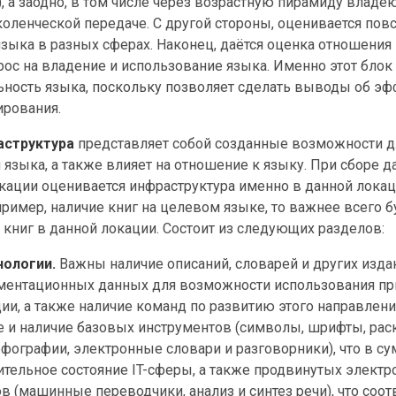
), а заодно, в том числе через возрастную пирамиду владе
оленческой передаче. С другой стороны, оценивается пов
зыка в разных сферах. Наконец, даётся оценка отношения 
ос на владение и использование языка. Именно этот блок
ьность языка, поскольку позволяет сделать выводы об э
ирования.
аструктура
представляет собой созданные возможности д
 языка, а также влияет на отношение к языку. При сборе 
кации оценивается инфраструктура именно в данной локаци
пример, наличие книг на целевом языке, то важнее всего 
я книг в данной локации. Состоит из следующих разделов:
нологии.
Важны наличие описаний, словарей и других изда
ументационных данных для возможности использования пр
ии, а также наличие команд по развитию этого направления
 и наличие базовых инструментов (символы, шрифты, рас
фографии, электронные словари и разговорники), что в су
тельное состояние IT-сферы, а также продвинутых элект
в (машинные переводчики, анализ и синтез речи), что соот