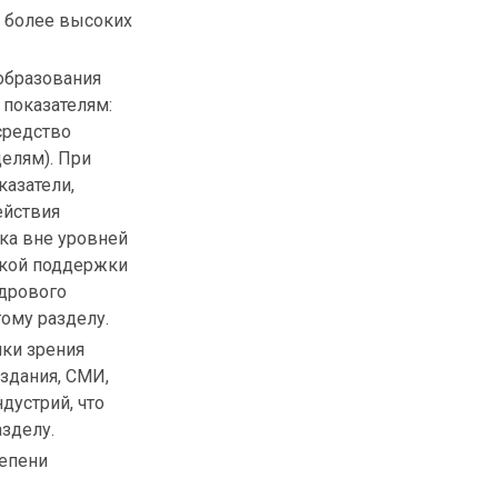
т более высоких
образования
 показателям:
средство
елям). При
казатели,
ействия
ыка вне уровней
ской поддержки
адрового
ому разделу.
чки зрения
издания, СМИ,
дустрий, что
зделу.
тепени