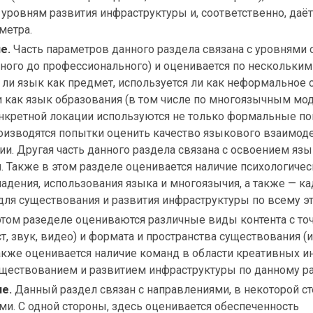
ровням развития инфраструктуры и, соответственно, даё
метра.
е.
Часть параметров данного раздела связана с уровнями 
ного до профессионального) и оценивается по нескольким
 ли язык как предмет, используется ли как неформальное 
 как язык образования (в том числе по многоязычным мод
нкретной локации используются не только формальные по
оизводятся попытки оценить качество языкового взаимод
ии. Другая часть данного раздела связана с освоением яз
. Также в этом разделе оценивается наличие психологиче
ладения, использования языка и многоязычия, а также — к
для существования и развития инфраструктуры по всему эт
том разеделе оцениваются различные виды контента с то
т, звук, видео) и формата и пространства существования (
Также оценивается наличие команд в области креативных ин
уществованием и развитием инфраструктуры по данному ра
е.
Данный раздел связан с направлениями, в некоторой с
и. С одной стороны, здесь оценивается обеспеченность