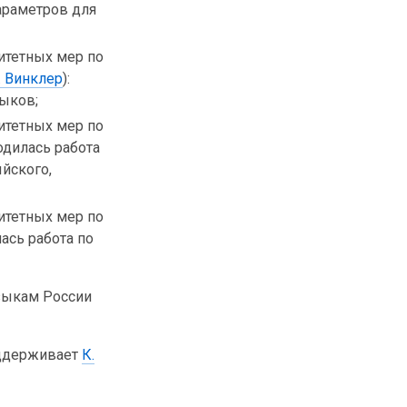
параметров для
итетных мер по
. Винклер
):
зыков;
итетных мер по
водилась работа
йского,
итетных мер по
ась работа по
зыкам России
оддерживает
К.