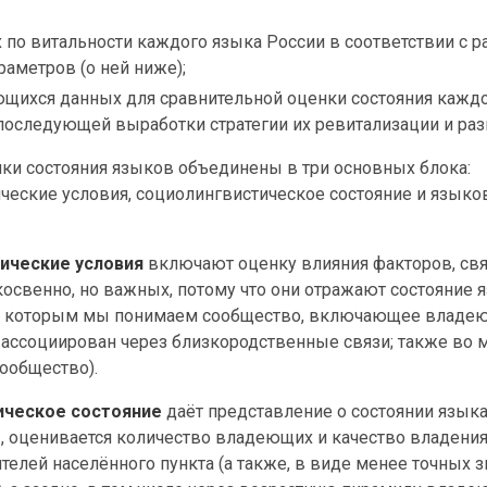
 по витальности каждого языка России в соответствии с р
раметров (о ней ниже);
щихся данных для сравнительной оценки состояния каждо
последующей выработки стратегии их ревитализации и раз
ки состояния языков объединены в три основных блока:
ческие условия, социолингвистическое состояние и языко
тические условия
включают оценку влияния факторов, св
освенно, но важных, потому что они отражают состояние 
д которым мы понимаем сообщество, включающее владе
ми ассоциирован через близкородственные связи; также во 
сообщество).
ическое состояние
даёт представление о состоянии языка
, оценивается количество владеющих и качество владения
телей населённого пункта (а также, в виде менее точных з