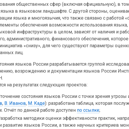
ования общественных сфер (включая официальную), в том
 языка в языковом ландшафте. С другой стороны, оценивае
зации языка и многоязычия, что также связано с работой «
лементы обеспечения возможности использования языка, 
ыковой инфраструктуры в целом, зависят от наличия и раб
о, административного, финансового обеспечения, которо
 инициатив «снизу», для чего существуют параметры оценк
анных лиц.
тояния языков России разрабатывается группой исследова
анению, возрождению и документации языков России Инст
Н.
ся на результатах следующих проектов:
Уточнение состояния языков России с точки зрения угрозы
в
,
В. Иванов
,
М. Каде
): разработана таблица, которая посл
. Отчёт по данной работе доступен
по ссылке
;
Разработка методики оценки эффективности практик, напр
и развитие языков России, а также научных критериев мо