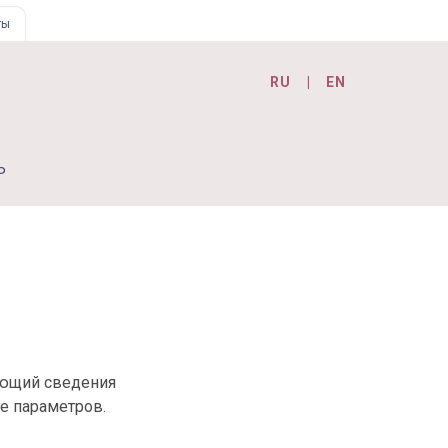
ты
RU
EN
Ь
ающий сведения
е параметров.