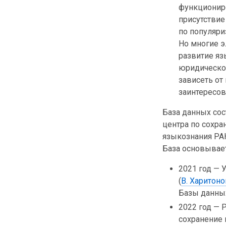
функционир
присутствие
по популяри
Но многие э
развитие яз
юридическог
зависеть от
заинтересов
База данных сос
центра по сохр
языкознания РА
База основывает
2021 год — 
(
В. Харитоно
Базы данных
2022 год — 
сохранение 