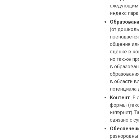
следующим у
индекс пара
Образовани
(от дошколь
преподаётся
общения или
оценке в ко
но также пр
в образован
образования
в области в
потенциала 
Контент.
В э
формы (текс
интернет). 
связано с с
Обеспечени
разнородным