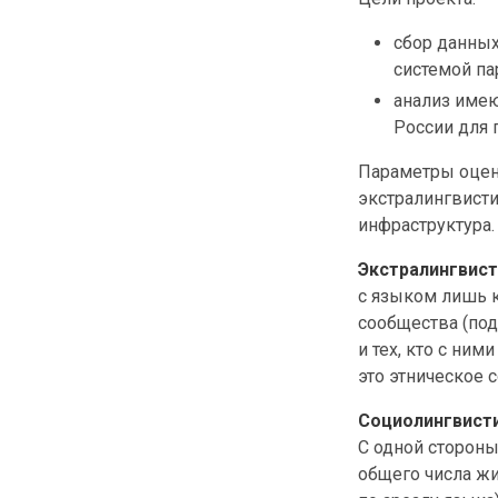
сбор данных
системой па
анализ имею
России для 
Параметры оцен
экстралингвисти
инфраструктура.
Экстралингвис
с языком лишь к
сообщества (по
и тех, кто с ни
это этническое 
Социолингвист
С одной стороны
общего числа жи