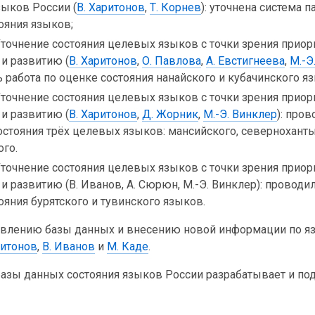
зыков России (
В. Харитонов
,
Т. Корнев
): уточнена система 
ояния языков;
Уточнение состояния целевых языков с точки зрения приор
и развитию (
В. Харитонов
,
О. Павлова
,
А. Евстигнеева
,
М.-Э
 работа по оценке состояния нанайского и кубачинского я
Уточнение состояния целевых языков с точки зрения приор
и развитию (
В. Харитонов
,
Д. Жорник
,
М.-Э. Винклер
): про
остояния трёх целевых языков: мансийского, северноханты
ого.
Уточнение состояния целевых языков с точки зрения приор
и развитию (В. Иванов, А. Сюрюн, М.-Э. Винклер): проводил
ояния бурятского и тувинского языков.
новлению базы данных и внесению новой информации по я
ритонов
,
В. Иванов
и
М. Каде
.
базы данных состояния языков России разрабатывает и п