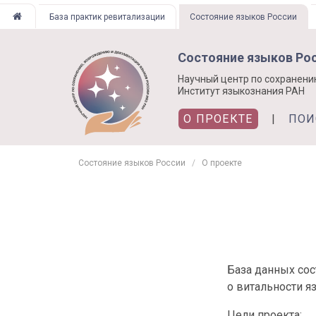
Перейти
База практик ревитализации
Состояние языков России
к
основному
Состояние языков Ро
содержанию
Научный центр по сохранени
Институт языкознания РАН
О ПРОЕКТЕ
ПОИ
Состояние языков России
О проекте
База данных со
о витальности я
Цели проекта: