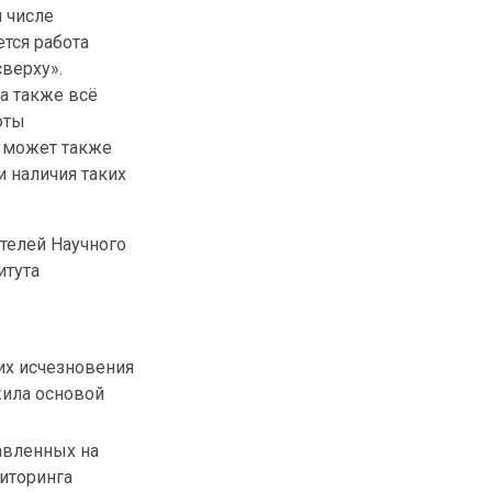
 числе
тся работа
сверху».
а также всё
оты
е может также
и наличия таких
телей Научного
итута
 их исчезновения
ужила основой
авленных на
ниторинга