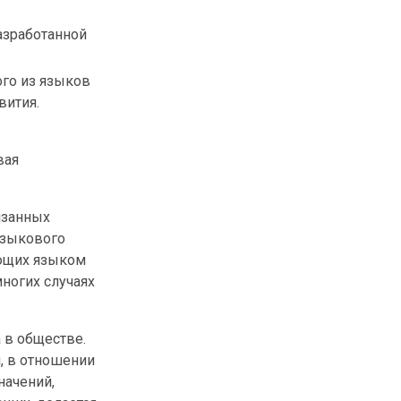
азработанной
го из языков
вития.
вая
язанных
языкового
ющих языком
многих случаях
 в обществе.
, в отношении
начений,