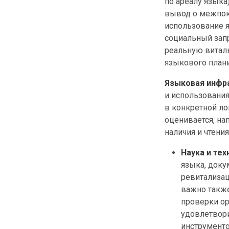
по ареалу языка
вывод о межпок
использование я
социальный запр
реальную витал
языкового план
Языковая инфр
и использования
в конкретной ло
оценивается, на
наличия и чтени
Наука и тех
языка, док
ревитализац
важно также
проверки ор
удовлетвори
инструменто